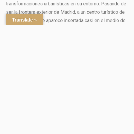
transformaciones urbanísticas en su entorno. Pasando de
ser la frontera exterior de Madrid, a un centro turístico de
Translate »
obligado paso que aparece insertada casi en el medio de
la misma ciudad. Este cambio se ha debido al ensanche
del siglo XIX a lo largo del barrio de Serrano y la
prolongación de la calle de Alcalá. Finalmente es desde
1976 considerado por el Estado Español como un
Monumento Histórico-Artístico, extendiendo su categoría
a la misma Plaza de la Independencia.
La puerta ya desde su ubicación final fue adquiriendo
desde finales del siglo XVIII relevancia en el pueblo
madrileño, y a finales del siglo XIX era ya uno de sus
iconos más característicos que aparece en numerosas
ilustraciones de la ciudad. Al ser uno de los monumentos
más representativos, en su doble condición de mirada