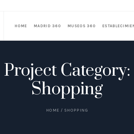
HOME
MADRID 360
MUSEOS 360
ESTABLECIMIE
Project Category:
Shopping
HOME
/
SHOPPING